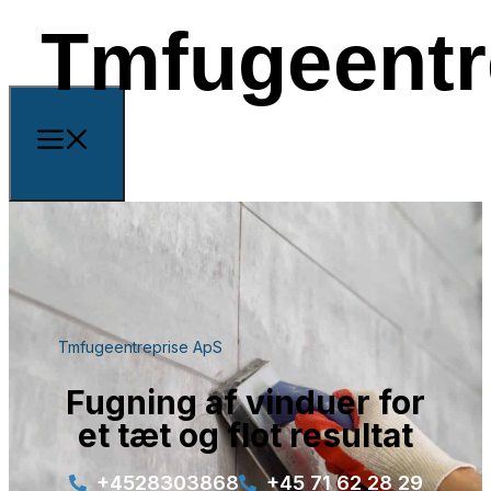
Tmfugeentreprise ApS
Fugning af vinduer for
et tæt og flot resultat
+4528303868
+45 71 62 28 29