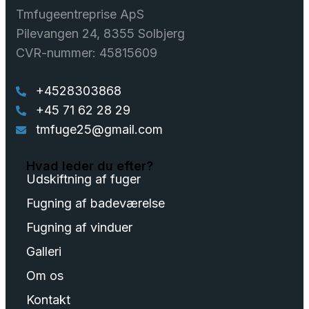
Tmfugeentreprise ApS
Pilevangen 24, 8355 Solbjerg
CVR-nummer: 45815609
+4528303868
+45 71 62 28 29
tmfuge25@gmail.com
Hvad leder du efter?
Udskiftning af fuger
Fugning af badeværelse
Fugning af vinduer
Galleri
Om os
Kontakt