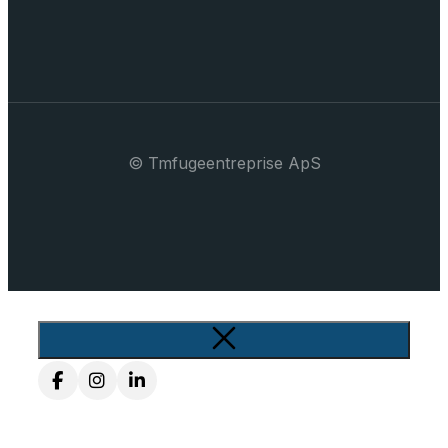
© Tmfugeentreprise ApS